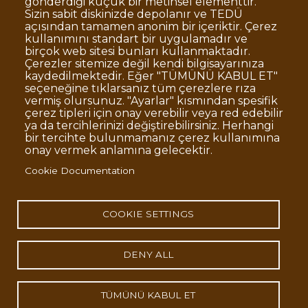
gönderdiği küçük bir metinsel elementtir.
Sizin sabit diskinizde depolanır ve TEDÜ
açısından tamamen anonim bir içeriktir. Çerez
Dipnot
Clarification Text on Personal Data
kullanımını standart bir uygulamadır ve
Processing
birçok web sitesi bunları kullanmaktadır.
Disclaimer
Corporate Identity
Çerezler sitemize değil kendi bilgisayarınıza
kaydedilmektedir. Eğer "TÜMÜNÜ KABUL ET"
Open Consent Statement
seçeneğine tıklarsanız tüm çerezlere rıza
vermiş olursunuz. "Ayarlar" kısmından spesifik
© TED University. Ziya Gökalp Caddesi No:48 06420, Kolej
çerez tipleri için onay verebilir veya red edebilir
Çankaya - Ankara
ya da tercihlerinizi değiştirebilirsiniz. Herhangi
bir tercihte bulunmamanız çerez kullanımına
onay vermek anlamına gelecektir.
TED
TED
TED
TED
TED
Cookie Documentation
University
University
University
University
University
Contact
Twitter
YouTube
Facebook
Instagram
LinkedIn
via
page
channel
page
page
page
WhatsApp
COOKIE SETTINGS
DENY ALL
TÜMÜNÜ KABUL ET