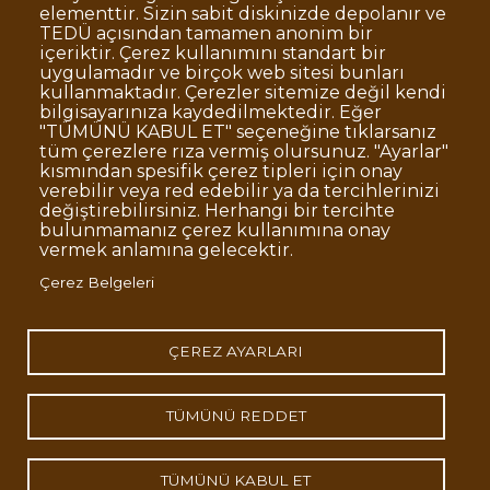
elementtir. Sizin sabit diskinizde depolanır ve
TEDÜ açısından tamamen anonim bir
Dipnot
Sıkça Sorulan Sorular
içeriktir. Çerez kullanımını standart bir
uygulamadır ve birçok web sitesi bunları
Kişisel Verilerin Korunması
kullanmaktadır. Çerezler sitemize değil kendi
Gizlilik Politikası
Sorumluluk Reddi
bilgisayarınıza kaydedilmektedir. Eğer
"TÜMÜNÜ KABUL ET" seçeneğine tıklarsanız
Açık Rıza
Kurumsal Kimlik
tüm çerezlere rıza vermiş olursunuz. "Ayarlar"
kısmından spesifik çerez tipleri için onay
© TED Üniversitesi. Ziya Gökalp Caddesi No:48 06420, Kolej
verebilir veya red edebilir ya da tercihlerinizi
Çankaya ANKARA
değiştirebilirsiniz. Herhangi bir tercihte
bulunmamanız çerez kullanımına onay
vermek anlamına gelecektir.
TED
TED
TED
TED
TED
Çerez Belgeleri
Üniversitesi
Üniversitesi
Üniversitesi
Üniversitesi
Üniversitesi
WhatsApp
Twitter
YouTube
Facebook
Instagram
LinkedIn
ile
sayfası
kanalı
sayfası
sayfası
sayfası
iletişime
geç
ÇEREZ AYARLARI
TÜMÜNÜ REDDET
TÜMÜNÜ KABUL ET