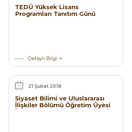
Günü
TEDÜ Yüksek Lisans
Programları Tanıtım Günü
Siyaset
Detaylı Bilgi
Bilimi ve
Uluslararası
İlişkiler
Bölümü
21 Şubat 2018
Öğretim
Siyaset Bilimi ve Uluslararası
Üyesi İlanı
İlişkiler Bölümü Öğretim Üyesi
İlanı