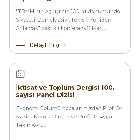
"TBMM'nin Açılışı'nın 100. Yıldönümünde
Siyaseti, Demokrasiyi, Temsili Yeniden
Anlamak" başlıklı konferans 11 Mart…
İktisat
ve
Detaylı Bilgi
Toplum
Dergisi
100.
sayısı
Panel
İktisat ve Toplum Dergisi 100.
Dizisi
sayısı Panel Dizisi
Ekonomi Bölümü hocalarımızdan Prof. Dr
Nazire Nergiz Dinçer ve Prof. Dr. Ayça
Tekin Koru…
İİBF 3. ve 4 .
Sınıflar için