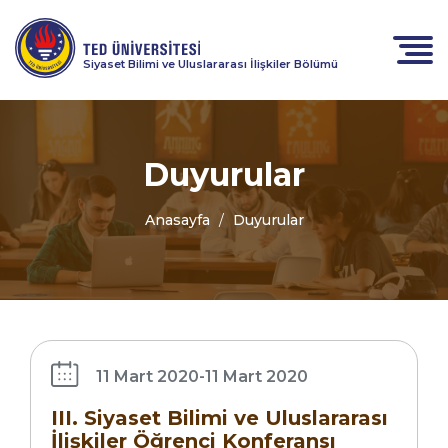
Siyaset Bilimi ve Uluslararası İlişkiler Bölümü
Duyurular
Anasayfa
Duyurular
III. Siyaset
Bilimi ve
Uluslararası
İlişkiler
11 Mart 2020
-
11 Mart 2020
Öğrenci
Konferansı
III. Siyaset Bilimi ve Uluslararası
İlişkiler Öğrenci Konferansı