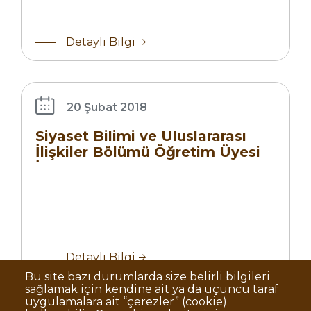
Siyaset
Detaylı Bilgi
Bilimi ve
Uluslararası
İlişkiler
Bölümü
20 Şubat 2018
Öğretim
Siyaset Bilimi ve Uluslararası
Üyesi İlanı
İlişkiler Bölümü Öğretim Üyesi
İlanı
Detaylı Bilgi
Bu site bazı durumlarda size belirli bilgileri
sağlamak için kendine ait ya da üçüncü taraf
uygulamalara ait “çerezler” (cookie)