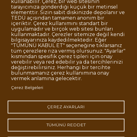
kullanabilir. Çerez, bir web sitesinin
tarayıcınıza gönderdiği küçük bir metinsel
elementtir. Sizin sabit diskinizde depolanır ve
TEDÜ açısından tamamen anonim bir
Dipnot
Sıkça Sorulan Sorular
içeriktir. Çerez kullanımını standart bir
uygulamadır ve birçok web sitesi bunları
Kişisel Verilerin Korunması
kullanmaktadır. Çerezler sitemize değil kendi
Gizlilik Politikası
Sorumluluk Reddi
bilgisayarınıza kaydedilmektedir. Eğer
"TÜMÜNÜ KABUL ET" seçeneğine tıklarsanız
Açık Rıza
Kurumsal Kimlik
tüm çerezlere rıza vermiş olursunuz. "Ayarlar"
kısmından spesifik çerez tipleri için onay
© TED Üniversitesi. Ziya Gökalp Caddesi No:48 06420, Kolej
verebilir veya red edebilir ya da tercihlerinizi
Çankaya ANKARA
değiştirebilirsiniz. Herhangi bir tercihte
bulunmamanız çerez kullanımına onay
vermek anlamına gelecektir.
TED
TED
TED
TED
TED
Çerez Belgeleri
Üniversitesi
Üniversitesi
Üniversitesi
Üniversitesi
Üniversitesi
WhatsApp
Twitter
YouTube
Facebook
Instagram
LinkedIn
ile
sayfası
kanalı
sayfası
sayfası
sayfası
iletişime
geç
ÇEREZ AYARLARI
TÜMÜNÜ REDDET