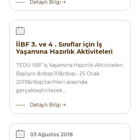
Detaylı Bilgi
İş Yaşamına
Hazırlık
Aktiviteleri
Başlıyor
(2019_Bahar
İİBF 3. ve 4 . Sınıflar için İş
Dönemi)
Yaşamına Hazırlık Aktiviteleri
Başlıyor (2019_Bahar Dönemi)
TEDÜ İİBF İş Yaşamına Hazırlık Aktiviteleri
Başlıyor.&nbsp;10&nbsp;- 25 Ocak
2019&nbsp;tarihleri arasında
gerçekleştirilecek…
TEDÜ
Detaylı Bilgi
Yüksek
Lisans
Programları
03 Ağustos 2018
Tanıtım