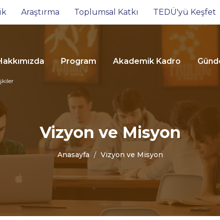
ik
Araştırma
Toplumsal Katkı
TEDÜ'yü Keşfet
Hakkımızda
Program
Akademik Kadro
Gün
şkiler
Vizyon ve Misyon
Anasayfa
Vizyon ve Misyon