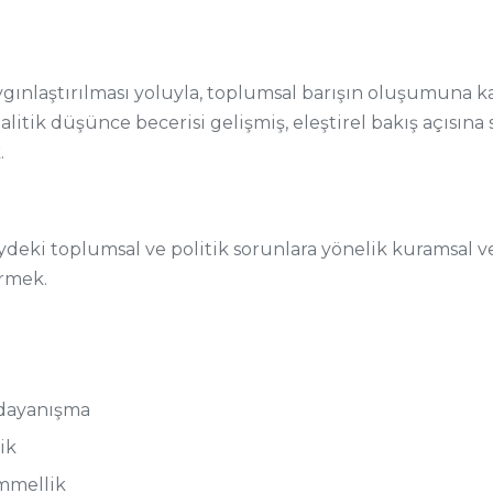
ygınlaştırılması yoluyla, toplumsal barışın oluşumuna ka
analitik düşünce becerisi gelişmiş, eleştirel bakış açısın
.
zeydeki toplumsal ve politik sorunlara yönelik kuramsal
irmek.
e dayanışma
ik
mmellik