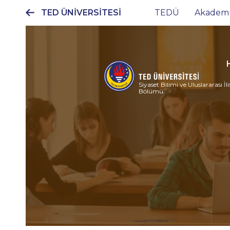
TED ÜNİVERSİTESİ
TEDÜ
Akadem
Ana
gezinti
menüsü
Siyaset Bilimi ve Uluslararası İli
Bölümü