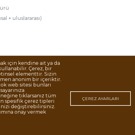
türü
sal + uluslararası)
mak için kendine ait ya da
llanabilir. Çerez, bir
Korunması
Gizlilik Politikası
Sorumluluk Reddi
Açık Rıza
tinsel elementtir. Sizin
men anonim bir içeriktir.
ok web sitesi bunları
isayarınıza
o:48 06420, Kolej Çankaya ANKARA
eğine tıklarsanız tüm
ÇEREZ AYARLARI
 spesifik çerez tipleri
nizi değiştirebilirsiniz.
nımına onay vermek
p