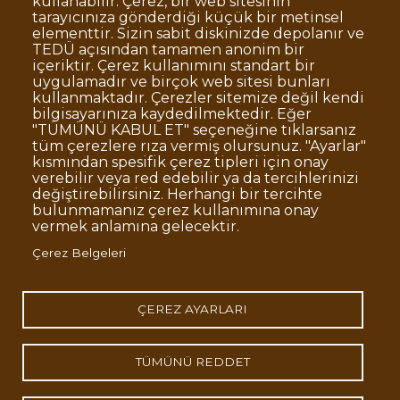
kullanabilir. Çerez, bir web sitesinin
tarayıcınıza gönderdiği küçük bir metinsel
elementtir. Sizin sabit diskinizde depolanır ve
TEDÜ açısından tamamen anonim bir
Dipnot
Sıkça Sorulan Sorular
içeriktir. Çerez kullanımını standart bir
uygulamadır ve birçok web sitesi bunları
Kişisel Verilerin Korunması
kullanmaktadır. Çerezler sitemize değil kendi
Gizlilik Politikası
Sorumluluk Reddi
bilgisayarınıza kaydedilmektedir. Eğer
"TÜMÜNÜ KABUL ET" seçeneğine tıklarsanız
Açık Rıza
Kurumsal Kimlik
tüm çerezlere rıza vermiş olursunuz. "Ayarlar"
kısmından spesifik çerez tipleri için onay
© TED Üniversitesi. Ziya Gökalp Caddesi No:48 06420, Kolej
verebilir veya red edebilir ya da tercihlerinizi
Çankaya ANKARA
değiştirebilirsiniz. Herhangi bir tercihte
bulunmamanız çerez kullanımına onay
vermek anlamına gelecektir.
TED
TED
TED
TED
TED
Çerez Belgeleri
Üniversitesi
Üniversitesi
Üniversitesi
Üniversitesi
Üniversitesi
WhatsApp
Twitter
YouTube
Facebook
Instagram
LinkedIn
ile
sayfası
kanalı
sayfası
sayfası
sayfası
iletişime
geç
ÇEREZ AYARLARI
TÜMÜNÜ REDDET