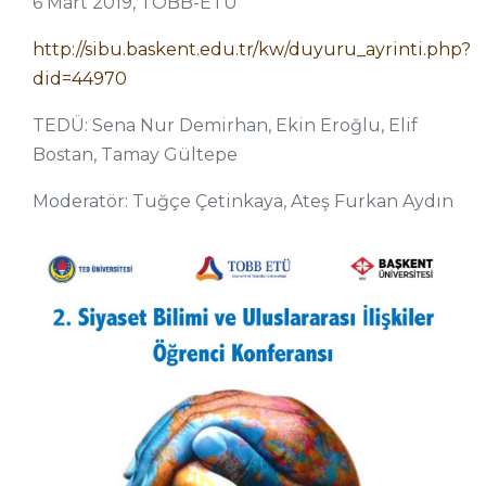
6 Mart 2019, TOBB-ETÜ
http://sibu.baskent.edu.tr/kw/duyuru_ayrinti.php?
did=44970
TEDÜ: Sena Nur Demirhan, Ekin Eroğlu, Elif
Bostan, Tamay Gültepe
Moderatör: Tuğçe Çetinkaya, Ateş Furkan Aydın