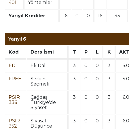
401
Yöntemleri
Yarıyıl Krediler
16
0
0
16
33
Yarıyıl 6
Kod
Ders İsmi
T
P
L
K
AK
ED
Ek Dal
3
0
0
3
5.
FREE
Serbest
3
0
0
3
5.
Seçmeli
PSIR
Çağdaş
3
0
0
3
6.
336
Türkiye'de
Siyaset
PSIR
Siyasal
3
0
0
3
6.
352
Düşünce