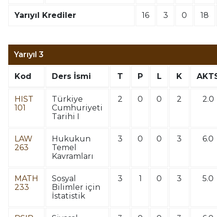
Yarıyıl Krediler
16
3
0
18
Yarıyıl 3
Kod
Ders İsmi
T
P
L
K
AKT
HIST
Türkiye
2
0
0
2
2.0
101
Cumhuriyeti
Tarihi I
LAW
Hukukun
3
0
0
3
6.0
263
Temel
Kavramları
MATH
Sosyal
3
1
0
3
5.0
233
Bilimler için
İstatistik