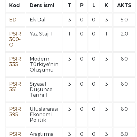
Kod
Ders İsmi
T
P
L
K
AKTS
ED
Ek Dal
3
0
0
3
5.0
PSIR
Yaz Stajı I
1
0
0
1
2.0
300-
O
PSIR
Modern
3
0
0
3
6.0
335
Türkiye'nin
Oluşumu
PSIR
Siyasal
3
0
0
3
6.0
351
Düşünce
Tarihi I
PSIR
Uluslararası
3
0
0
3
6.0
395
Ekonomi
Politik
PSIR
Araştırma
3
0
0
3
8.0