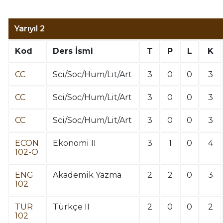
Yarıyıl 2
Kod
Ders İsmi
T
P
L
K
CC
Sci/Soc/Hum/Lit/Art
3
0
0
3
CC
Sci/Soc/Hum/Lit/Art
3
0
0
3
CC
Sci/Soc/Hum/Lit/Art
3
0
0
3
ECON
Ekonomi II
3
1
0
4
102-O
ENG
Akademik Yazma
2
2
0
3
102
TUR
Türkçe II
2
0
0
2
102