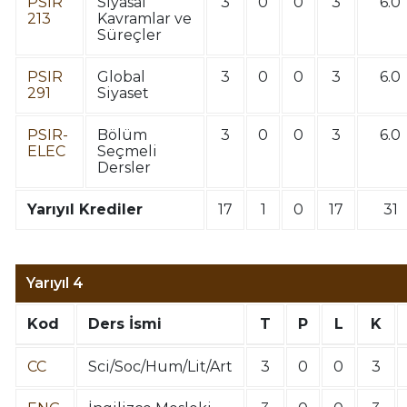
PSIR
Siyasal
3
0
0
3
6.0
213
Kavramlar ve
Süreçler
PSIR
Global
3
0
0
3
6.0
291
Siyaset
PSIR-
Bölüm
3
0
0
3
6.0
ELEC
Seçmeli
Dersler
Yarıyıl Krediler
17
1
0
17
31
Yarıyıl 4
Kod
Ders İsmi
T
P
L
K
CC
Sci/Soc/Hum/Lit/Art
3
0
0
3