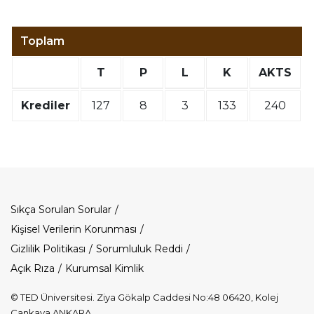
Toplam
T
P
L
K
AKTS
Krediler
127
8
3
133
240
Dipnot
Sıkça Sorulan Sorular
Kişisel Verilerin Korunması
Gizlilik Politikası
Sorumluluk Reddi
Açık Rıza
Kurumsal Kimlik
© TED Üniversitesi. Ziya Gökalp Caddesi No:48 06420, Kolej
Çankaya ANKARA