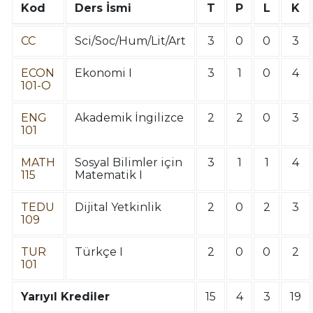
Kod
Ders İsmi
T
P
L
K
CC
Sci/Soc/Hum/Lit/Art
3
0
0
3
ECON
Ekonomi I
3
1
0
4
101-O
ENG
Akademik İngilizce
2
2
0
3
101
MATH
Sosyal Bilimler için
3
1
1
4
115
Matematik I
TEDU
Dijital Yetkinlik
2
0
2
3
109
TUR
Türkçe I
2
0
0
2
101
Yarıyıl Krediler
15
4
3
19