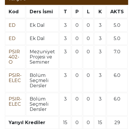
Kod
Ders İsmi
T
P
L
K
AKTS
ED
Ek Dal
3
0
0
3
5.0
ED
Ek Dal
3
0
0
3
5.0
PSIR
Mezuniyet
3
0
0
3
7.0
402-
Projesi ve
O
Seminer
PSIR-
Bölüm
3
0
0
3
6.0
ELEC
Seçmeli
Dersler
PSIR-
Bölüm
3
0
0
3
6.0
ELEC
Seçmeli
Dersler
Yarıyıl Krediler
15
0
0
15
29