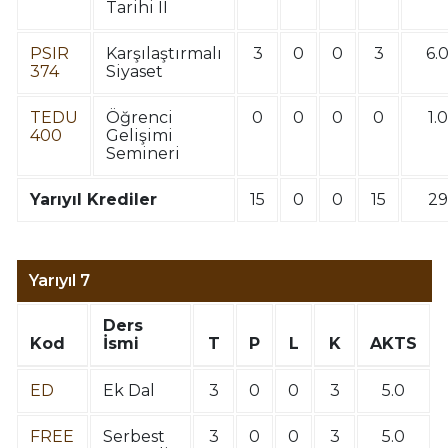
Tarihi II
PSIR
Karşılaştırmalı
3
0
0
3
6.
374
Siyaset
TEDU
Öğrenci
0
0
0
0
1.0
400
Gelişimi
Semineri
Yarıyıl Krediler
15
0
0
15
29
Yarıyıl 7
Ders
Kod
İsmi
T
P
L
K
AKTS
ED
Ek Dal
3
0
0
3
5.0
FREE
Serbest
3
0
0
3
5.0