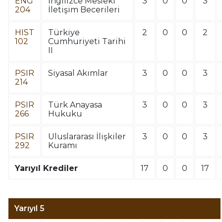
ENG
İngilizce Mesleki
3
0
0
3
204
İletişim Becerileri
HIST
Türkiye
2
0
0
2
102
Cumhuriyeti Tarihi
II
PSIR
Siyasal Akımlar
3
0
0
3
214
PSIR
Türk Anayasa
3
0
0
3
266
Hukuku
PSIR
Uluslararası İlişkiler
3
0
0
3
292
Kuramı
Yarıyıl Krediler
17
0
0
17
Yarıyıl 5