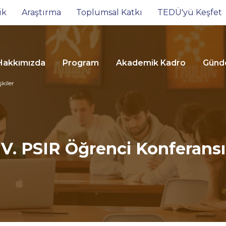
ik
Araştırma
Toplumsal Katkı
TEDÜ'yü Keşfet
Hakkımızda
Program
Akademik Kadro
Gün
şkiler
V. PSIR Öğrenci Konferansı