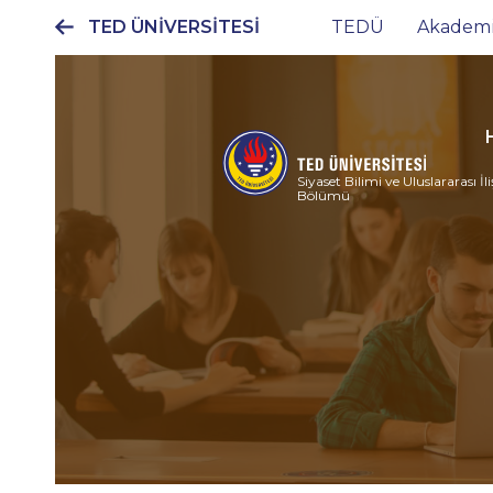
TED ÜNİVERSİTESİ
TEDÜ
Akadem
Ana
gezinti
menüsü
Siyaset Bilimi ve Uluslararası İli
Bölümü