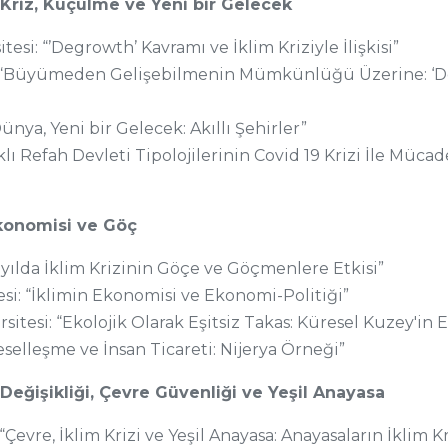
ik Kriz, Küçülme ve Yeni bir Gelecek
si: “’Degrowth’ Kavramı ve İklim Kriziyle İlişkisi”
: “Büyümeden Gelişebilmenin Mümkünlüğü Üzerine: ‘D
Dünya, Yeni bir Gelecek: Akıllı Şehirler”
 Refah Devleti Tipolojilerinin Covid 19 Krizi İle Mücadel
 Ekonomisi ve Göç
zyılda İklim Krizinin Göçe ve Göçmenlere Etkisi”
esi: “İklimin Ekonomisi ve Ekonomi-Politiği”
tesi: “Ekolojik Olarak Eşitsiz Takas: Küresel Kuzey'in 
selleşme ve İnsan Ticareti: Nijerya Örneği”
m Değişikliği, Çevre Güvenliği ve Yeşil Anayasa
“Çevre, İklim Krizi ve Yeşil Anayasa: Anayasaların İklim 