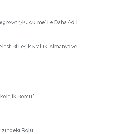
egrowth/Küçülme’ ile Daha Adil
esi: Birleşik Krallık, Almanya ve
Ekolojik Borcu”
Krizindeki Rolü