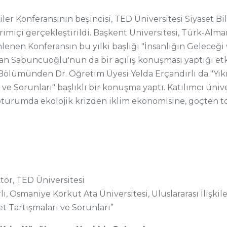
kiler Konferansının beşincisi, TED Üniversitesi Siyaset Bili
imiçi gerçekleştirildi. Başkent Üniversitesi, Türk-Alm
enlenen Konferansın bu yılki başlığı "İnsanlığın Geleceğ
hsan Sabuncuoğlu'nun da bir açılış konuşması yaptığı et
ler Bölümünden Dr. Öğretim Üyesi Yelda Erçandırlı da "Yı
ı ve Sorunları" başlıklı bir konuşma yaptı. Katılımcı üni
ı oturumda ekolojik krizden iklim ekonomisine, göçten t
tör, TED Üniversitesi
ı, Osmaniye Korkut Ata Üniversitesi, Uluslararası İlişki
et Tartışmaları ve Sorunları”