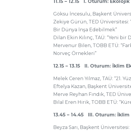
11.15 – 12.15 I. Oturum: Ekoloj
Göksu İncesulu, Başkent Üniversite
Zekiye Gürün, TED Üniversitesi
Bir Dünya İnşa Edebilmek”
Dilan Ekin Kılınç, TAÜ: “Yeni bir 
Mervenur Bilen, TOBB ETÜ: “Farklı
Norveç Örnekleri”
12.15 – 13.15 II. Oturum: İklim
Melek Ceren Yılmaz, TAÜ: “21. Yü
Eftelya Kazan, Başkent Üniversit
Merve Reyhan Fındık, TED Üniversi
Bilal Eren Hirik, TOBB ETÜ: “Küre
13.45 – 14.45 III. Oturum: İkli
Beyza Sarı, Başkent Üniversitesi: 