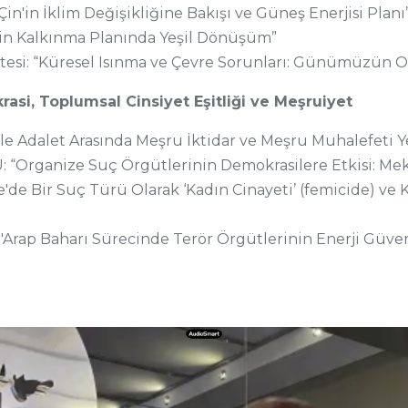
Çin'in İklim Değişikliğine Bakışı ve Güneş Enerjisi Planı
'in Kalkınma Planında Yeşil Dönüşüm”
esi: “Küresel Isınma ve Çevre Sorunları: Günümüzün Or
rasi, Toplumsal Cinsiyet Eşitliği ve Meşruiyet
 ile Adalet Arasında Meşru İktidar ve Meşru Muhalefet
 “Organize Suç Örgütlerinin Demokrasilere Etkisi: Mek
e'de Bir Suç Türü Olarak ‘Kadın Cinayeti’ (femicide) ve
rap Baharı Sürecinde Terör Örgütlerinin Enerji Güvenli