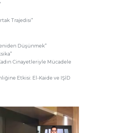
”
tak Trajedisi”
i Yeniden Düşünmek”
sika”
 Kadın Cinayetleriyle Mücadele
ğine Etkisi: El-Kaide ve IŞİD