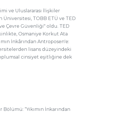
mi ve Uluslararası İlişkiler
an Üniversitesi, TOBB ETÜ ve TED
i ve Çevre Güvenliği" oldu. TED
kinlikte, Osmaniye Korkut Ata
kımın İnkârından Antroposen'e:
versitelerden lisans düzeyindeki
oplumsal cinsiyet eşitliğine dek
ler Bölümü: “Yıkımın İnkarından