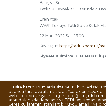
Barış ve Su
Tatlı Su Kaynakları Üzerindeki Bas
Eren Atak
WWF Türkiye Tatlı Su ve Sulak A
22 Mart 2022 Salı, 13:00
Kayıt için:
https://tedu.zoom.us/
Siyaset Bilimi ve Uluslararası İli
Bu site bazı durumlarda size belirli bilgileri sağla
üçüncü taraf uygulamalara ait “çerezler” (cookie) ku
Sıkça Sorulan Sorular
Kişisel Verilerin 
Dipnot
web sitesinin tarayıcınıza gönderdiği küçük bir me
sabit diskinizde depolanır ve TEDÜ açısından tama
Kurumsal Kimlik
Çerez kullanımını standart bir uygulamadır ve birç