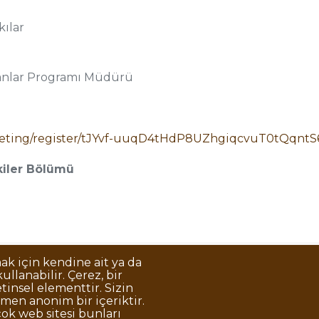
kılar
lanlar Programı Müdürü
meeting/register/tJYvf-uuqD4tHdP8UZhgiqcvuT0tQqntS
şkiler Bölümü
mak için kendine ait ya da
llanabilir. Çerez, bir
Korunması
Gizlilik Politikası
Sorumluluk Reddi
Açık Rıza
tinsel elementtir. Sizin
men anonim bir içeriktir.
ok web sitesi bunları