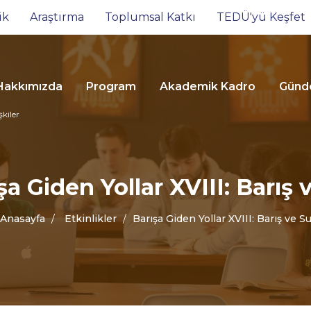
ik
Araştırma
Toplumsal Katkı
TEDÜ'yü Keşfet
Hakkımızda
Program
Akademik Kadro
Gün
şkiler
şa Giden Yollar XVIII: Barış 
Anasayfa
Etkinlikler
Barışa Giden Yollar XVIII: Barış ve S