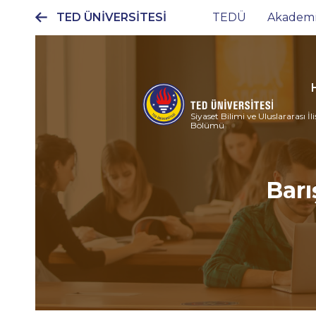
TED ÜNİVERSİTESİ
TEDÜ
Akadem
Ana
gezinti
menüsü
Siyaset Bilimi ve Uluslararası İli
Bölümü
Barı