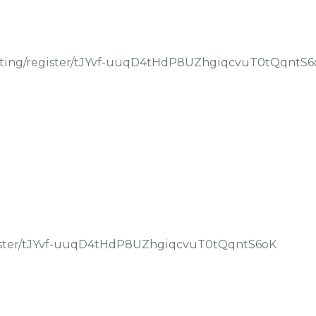
eting/register/tJYvf-uuqD4tHdP8UZhgiqcvuT0tQqntS6
egister/tJYvf-uuqD4tHdP8UZhgiqcvuT0tQqntS6oK