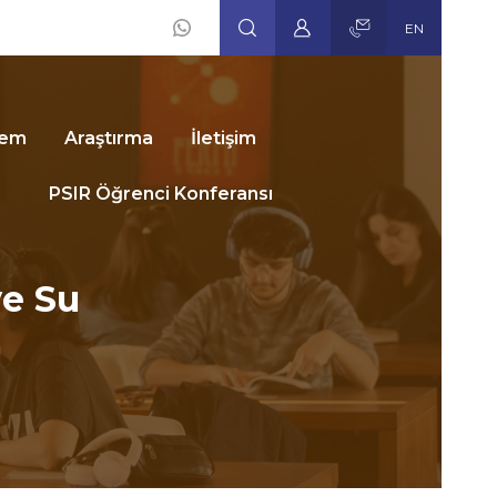
EN
Social
Icons
dem
Araştırma
İletişim
PSIR Öğrenci Konferansı
ve Su
u